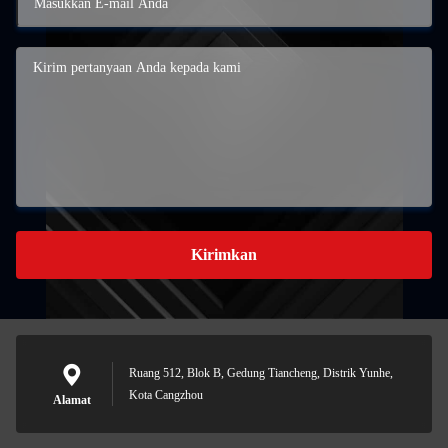
Kirimkan
Ruang 512, Blok B, Gedung Tiancheng, Distrik Yunhe,
Kota Cangzhou
Alamat