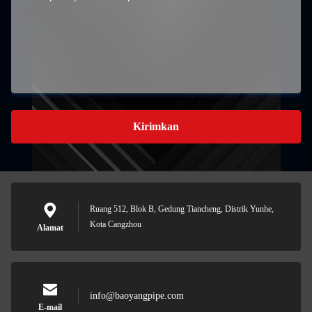
Kirimkan
Ruang 512, Blok B, Gedung Tiancheng, Distrik Yunhe,
Kota Cangzhou
Alamat
info@baoyangpipe.com
E-mail